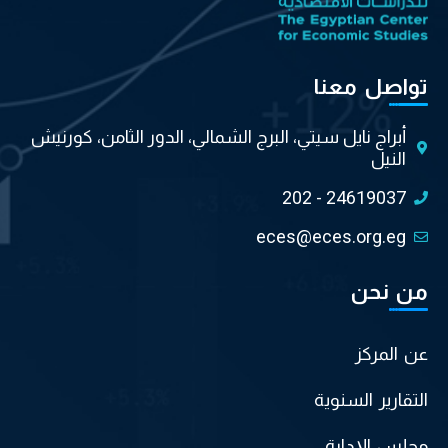
تواصل معنا
أبراج نايل سيتي، البرج الشمالي، الدور الثامن، كورنيش
النيل
202 - 24619037
eces@eces.org.eg
من نحن
عن المركز
التقارير السنوية
مجلس الإدارة