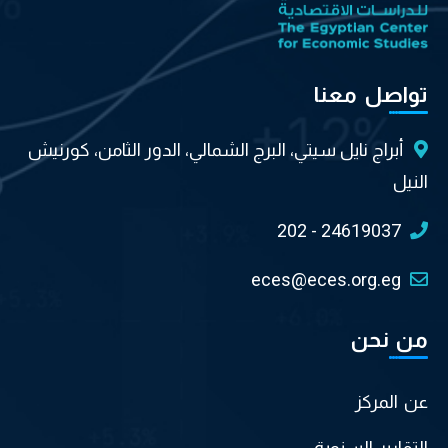
عنا
ايل سيتي، البرج الشمالي، الدور الثامن، كورنيش
202 - 246
eces@eces.o