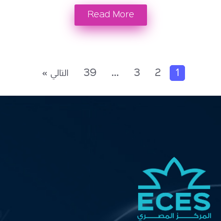
Read More
2
3
…
39
التالي »