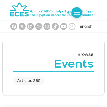
Eng
Bro
Even
385 Articles