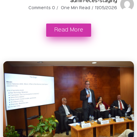
admin-eces-stag
0 Comments
One Min Read
11/05/
Read More