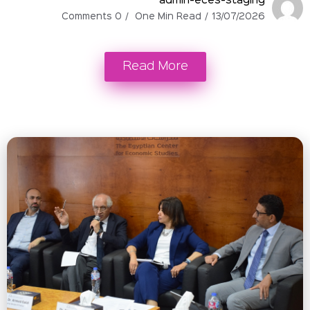
admin-eces-stag
0 Comments
One Min Read
13/07/
Read More