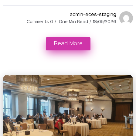
admin-eces-stag
0 Comments
One Min Read
18/05/
Read More