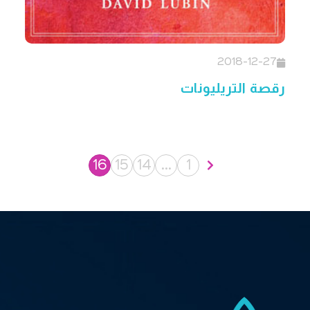
2018-12-27
رقصة التريليونات
16
15
14
…
1