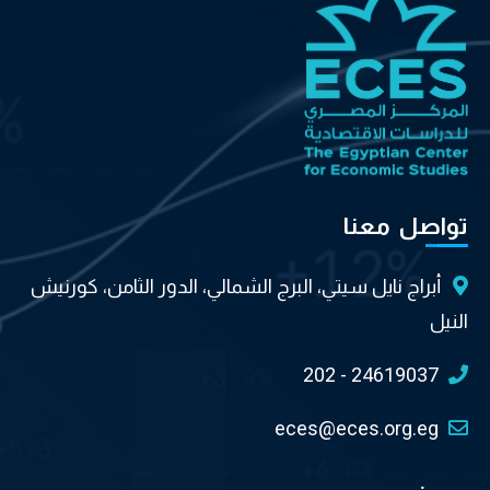
تواصل معنا
أبراج نايل سيتي، البرج الشمالي، الدور الثامن، كورنيش
النيل
202 - 24619037
eces@eces.org.eg