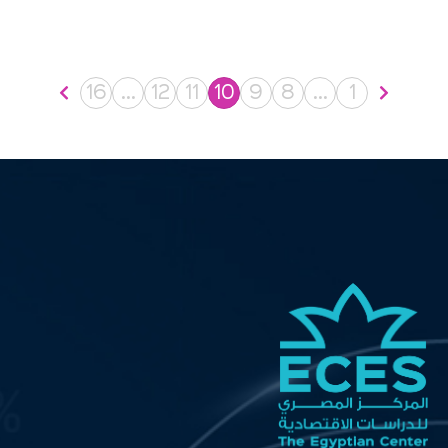
16
…
12
11
10
9
8
…
1