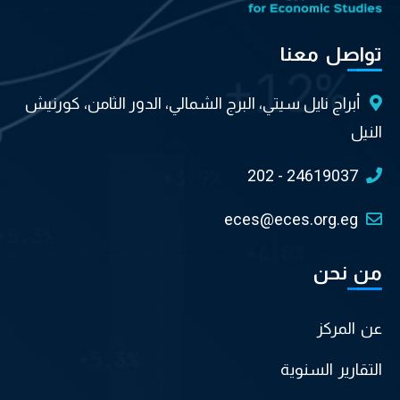
تواصل معنا
أبراج نايل سيتي، البرج الشمالي، الدور الثامن، كورنيش
النيل
202 - 24619037
eces@eces.org.eg
من نحن
عن المركز
التقارير السنوية