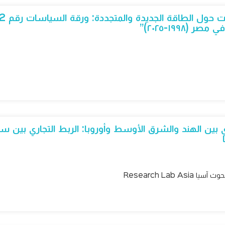
(١٩٩٨-٢٠٢٥)”
 بين الهند والشرق الأوسط وأوروبا: الربط التجاري بين سل
Research Lab As