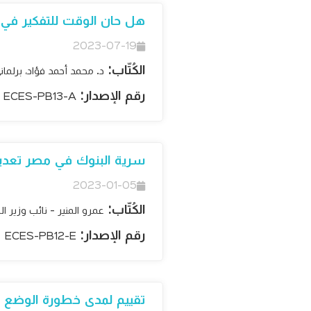
هل حان الوقت للتفكير في إ
2023-07-19
الكُتّاب:
د. محمد أحمد فؤاد، برلما
رقم الإصدار:
ECES-PB13-A
سرية البنوك في مصر تعديل 
2023-01-05
الكُتّاب:
عمرو المنير - نائب وزير ال
رقم الإصدار:
ECES-PB12-E
تقييم لمدى خطورة الوضع الحا