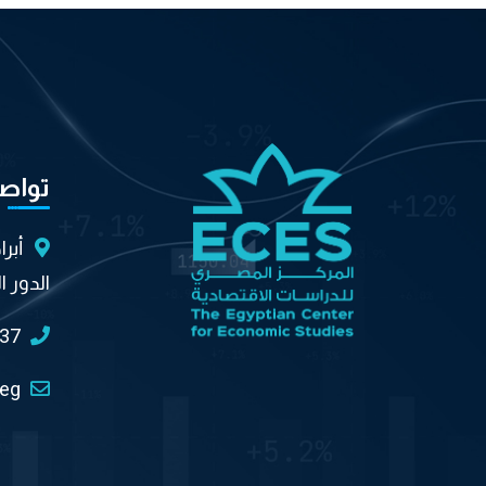
تواص
أبر
الدور ا
037
.eg