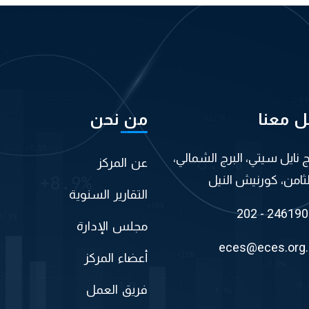
ل معنا
من نحن
اج نايل سيتي، البرج الشمالي،
عن المركز
لثامن، كورنيش النيل
التقارير السنوية
202 - 24619
مجلس الإدارة
eces@eces.org
أعضاء المركز
فريق العمل