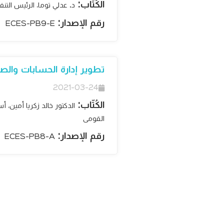
الكُتّاب:
د. عدلي توما، الرئيس التن
رقم الإصدار:
ECES-PB9-E
تطوير إدارة الحسابات والصن
2021-03-24
الكُتّاب:
الدكتور خالد زكريا أمين، 
القومى
رقم الإصدار:
ECES-PB8-A