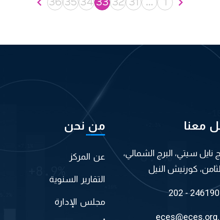
36
35
34
33
32
31
…
1
ل معنا
من نحن
اج نايل سيتي، البرج الشمالي،
عن المركز
لثامن، كورنيش النيل
التقارير السنوية
202 - 24619
مجلس الإدارة
eces@eces.org