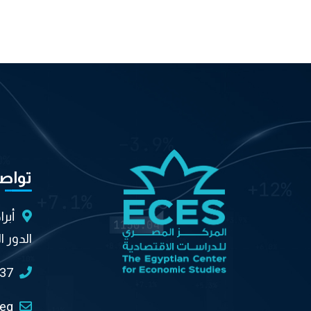
تواص
أبر
الدور ا
037
.eg