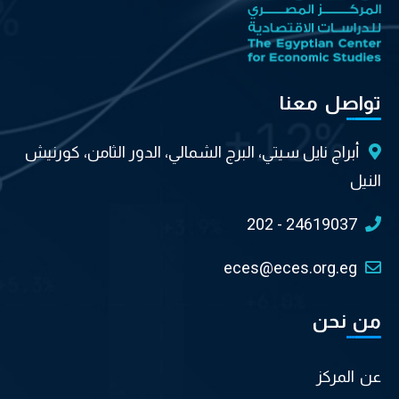
تواصل معنا
أبراج نايل سيتي، البرج الشمالي، الدور الثامن، كورنيش
النيل
202 - 24619037
eces@eces.org.eg
من نحن
عن المركز