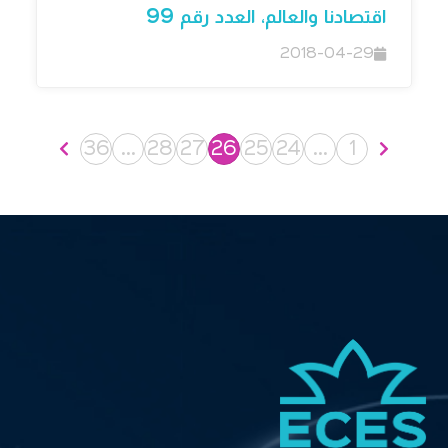
اقتصادنا والعالم، العدد رقم 99
2018-04-29
36
…
28
27
26
25
24
…
1