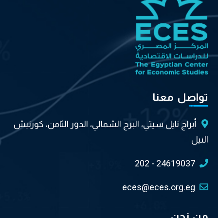
تواصل معنا
أبراج نايل سيتي، البرج الشمالي، الدور الثامن، كورنيش
النيل
202 - 24619037
eces@eces.org.eg
من نحن