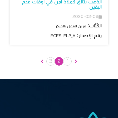
الذهب يتألق كملاذ آمن في أوقات عدم
اليقين
2026-03-08
الكُتّاب:
فريق العمل بالمركز
رقم الإصدار:
ECES-EL2-ِA
3
2
1