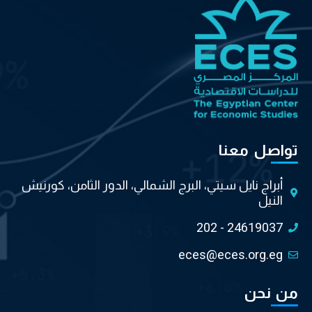
تواصل معنا
أبراج نايل سيتي، البرج الشمالي، الدور الثامن، كورنيش
النيل
202 - 24619037
eces@eces.org.eg
من نحن