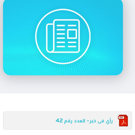
رأي فى خبر- العدد رقم 42