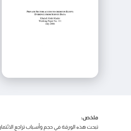
ﻣﻠﺨﺺ:
ﺗﺒﺤﺚ هذﻩ اﻟﻮرﻗﺔ ﻓﻲ ﺣﺠﻢ وأﺳﺒﺎب ﺗﺮاﺟﻊ اﻻﺋﺘﻤ