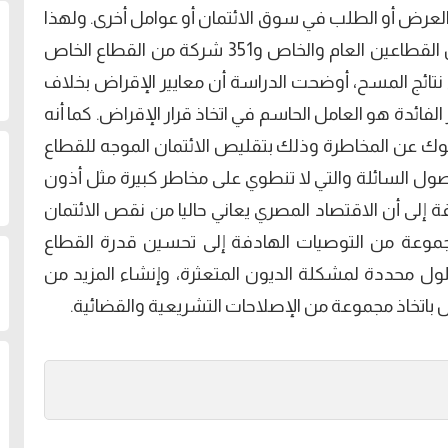
اﻟﻌﺮض أو اﻟﻄﻠﺐ ﻓﻲ ﺳﻮق اﻻﺋﺘﻤﺎن أو ﻋﻮاﻣﻞ أﺧﺮى. وﻟﻬﺬا
اﻟﻐﺮض ﺗﻢ إﺟﺮاء ﻣﺴﺢ ﻣﻔﺼﻞ ﻳﻐﻄﻲ 19 ﺑﻨﻜﺎ ﻣﻦ اﻟﻘﻄﺎﻋﻴﻦ اﻟﻌﺎم واﻟﺨﺎص و351 ﺷﺮكة ﻣﻦ اﻟﻘﻄﺎع اﻟﺨﺎص
ﻧﺘﺎﺋﺞ اﻟﻤﺴﺢ، أوﺿﺤﺖ اﻟﺪراﺳﺔ أن ﻣﻌﺎﻳﻴﺮ اﻹﻗﺮاض ﺑﺨﻼف
ﻔﺎﺋﺪة هو اﻟﻌﺎﻣﻞ اﻟﺤﺎﺳﻢ ﻓﻲ اﺗﺨﺎذ ﻗﺮار اﻹﻗﺮاض. كما أﻧﻪ
ﺒﻨﻮك ﻋﻦ اﻟﻤﺨﺎﻃﺮة وذﻟﻚ ﺑﺘﻘﻠﻴﺺ اﻻﺋﺘﻤﺎن اﻟﻤﻮﺟﻪ ﻟﻠﻘﻄﺎع
ﻮل اﻟﺴﺎﺋﻠﺔ واﻟﺘﻲ ﻻ ﺗﻨﻄﻮي ﻋﻠﻰ ﻣﺨﺎﻃﺮ كبيرة ﻣﺜﻞ أذون
ﻗﺔ إﻟﻰ أن اﻻﻗﺘﺼﺎد اﻟﻤﺼﺮي ﻳﻌﺎﻧﻲ ﺣﺎﻟﻴﺎ ﻣﻦ ﻧﻘﺺ اﻻﺋﺘﻤﺎن
ﻤﻮﻋﺔ ﻣﻦ اﻟﺘﻮﺻﻴﺎت اﻟﻬﺎدﻓﺔ إﻟﻰ ﺗﺤﺴﻴﻦ ﻗﺪرة اﻟﻘﻄﺎع
ﻮل ﻣﺤﺪدة ﻟﻤﺸﻜﻠﺔ اﻟﺪﻳﻮن اﻟﻤﺘﻌﺜﺮة، وإﻧﺸﺎء اﻟﻤﺰﻳﺪ ﻣﻦ
 ﺑﺎﺗﺨﺎذ ﻣﺠﻤﻮﻋﺔ ﻣﻦ اﻹﺻﻼﺣﺎت اﻟﺘﺸﺮﻳﻌﻴﺔ واﻟﻘﻀﺎﺋﻴﺔ.