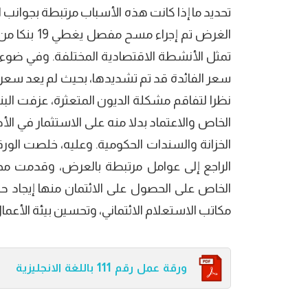
ﺗﺤﺪﻳﺪ ﻣﺎ إذا كاﻧﺖ هذه اﻷﺳﺒﺎب ﻣﺮﺗﺒﻄﺔ ﺑﺠﻮاﻧﺐ 
ﺗﻤﺜﻞ اﻷﻧﺸﻄﺔ اﻻﻗﺘﺼﺎدﻳﺔ اﻟﻤﺨﺘﻠﻔﺔ. وﻓﻲ ﺿﻮء 
ﺳﻌﺮ اﻟﻔﺎﺋﺪة ﻗﺪ ﺗﻢ ﺗﺸﺪﻳﺪها، ﺑﺤﻴﺚ ﻟﻢ ﻳﻌﺪ ﺳﻌﺮ اﻟ
ﻧﻈﺮا ﻟﺘﻔﺎﻗﻢ ﻣﺸﻜﻠﺔ اﻟﺪﻳﻮن اﻟﻤﺘﻌﺜﺮة، ﻋﺰﻓﺖ اﻟ
اﻟﺨﺎص واﻻﻋﺘﻤﺎد ﺑﺪﻻ ﻣﻨﻪ ﻋﻠﻰ اﻻﺳﺘﺜﻤﺎر ﻓﻲ اﻷﺻ
اﻟﺨﺰاﻧﺔ واﻟﺴﻨﺪات اﻟﺤﻜﻮﻣﻴﺔ. وﻋﻠﻴﻪ، ﺧﻠﺼﺖ اﻟﻮر
اﻟﺮاﺟﻊ إﻟﻰ ﻋﻮاﻣﻞ ﻣﺮﺗﺒﻄﺔ ﺑﺎﻟﻌﺮض، وﻗﺪﻣﺖ ﻣﺠ
اﻟﺨﺎص ﻋﻠﻰ اﻟﺤﺼﻮل ﻋﻠﻰ اﻻﺋﺘﻤﺎن ﻣﻨﻬﺎ إﻳﺠﺎد ﺣﻠ
ﻣﻜﺎﺗﺐ اﻻﺳﺘﻌﻼم اﻻﺋﺘﻤﺎﻧﻲ، وﺗﺤﺴﻴﻦ ﺑﻴﺌﺔ اﻷﻋﻤﺎل
ورقة عمل رقم 111 باللغة الانجليزية