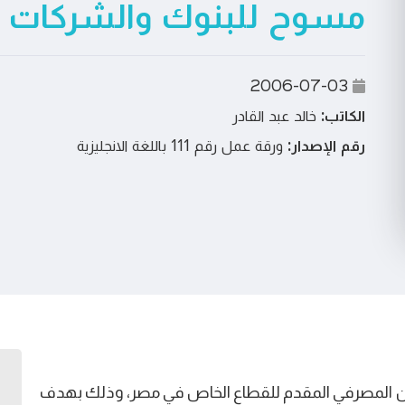
مسوح للبنوك والشركات
2006-07-03
الكاتب:
خالد عبد القادر
رقم الإصدار:
ورقة عمل رقم 111 باللغة الانجليزية
ﺎن اﻟﻤﺼﺮﻓﻲ اﻟﻤﻘﺪم ﻟﻠﻘﻄﺎع اﻟﺨﺎص ﻓﻲ ﻣﺼﺮ، وذﻟﻚ ﺑﻬﺪف