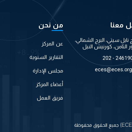
ل معنا
من نحن
ج نايل سيتي، البرج الشمالي،
عن المركز
ر الثامن، كورنيش النيل
التقارير السنوية
202 - 24619
eces@eces.org
مجلس الإدارة
أعضاء المركز
فريق العمل