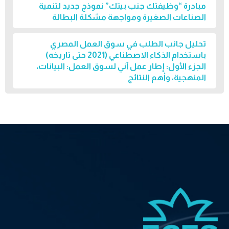
مبادرة “وظيفتك جنب بيتك” نموذج جديد لتنمية
الصناعات الصغيرة ومواجهة مشكلة البطالة
تحليل جانب الطلب في سوق العمل المصري
باستخدام الذكاء الاصطناعي (2021 حتى تاريخه)
الجزء الأول: إطار عمل آني لسوق العمل: البيانات،
المنهجية، وأهم النتائج