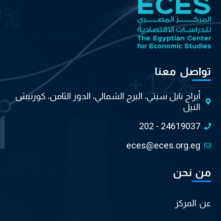
تواصل معنا
أبراج نايل سيتي، البرج الشمالي، الدور الثامن، كورنيش
النيل
202 - 24619037
eces@eces.org.eg
من نحن
عن المركز