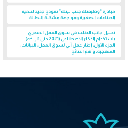
مبادرة “وظيفتك جنب بيتك” نموذج جديد لتنمية
الصناعات الصغيرة ومواجهة مشكلة البطالة
تحليل جانب الطلب في سوق العمل المصري
باستخدام الذكاء الاصطناعي (2021 حتى تاريخه)
الجزء الأول: إطار عمل آني لسوق العمل: البيانات،
المنهجية، وأهم النتائج