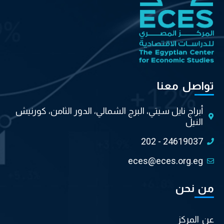
تواصل معنا
أبراج نايل سيتي، البرج الشمالي، الدور الثامن، كورنيش
النيل
202 - 24619037
eces@eces.org.eg
من نحن
عن المركز