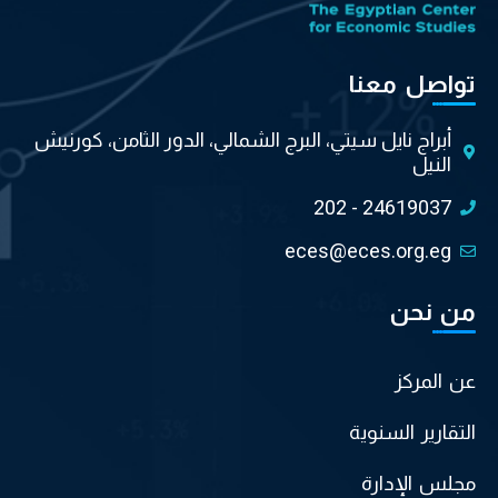
تواصل معنا
أبراج نايل سيتي، البرج الشمالي، الدور الثامن، كورنيش
النيل
202 - 24619037
eces@eces.org.eg
من نحن
عن المركز
التقارير السنوية
مجلس الإدارة