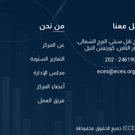
ل معنا
من نحن
ج نايل سيتي، البرج الشمالي،
عن المركز
ر الثامن، كورنيش النيل
التقارير السنوية
202 - 24619
eces@eces.org
مجلس الإدارة
أعضاء المركز
فريق العمل