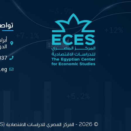
تواص
أبرا
الدو
037
.eg
© 2026 - المركز المصري للدراسات الاقتصادية (ECES) جميع الحقوق محفوظة