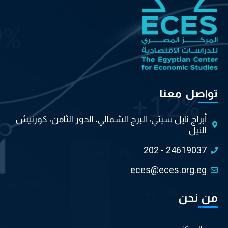
تواصل معنا
أبراج نايل سيتي، البرج الشمالي، الدور الثامن، كورنيش
النيل
202 - 24619037
eces@eces.org.eg
من نحن