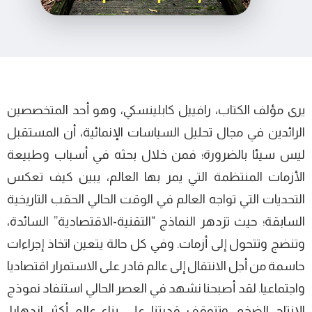
يرى مؤلف الكتاب، رافييل كابلينسكي، وهو أحد المتخصصين
الرائدين في مجال تحليل السياسات الإنمائية، أن المستقبل
ليس سيئا بالضرورة؛ فمن خلال بحثه في أسباب وطبيعة
الأزمات المنتظمة التي يمر بها العالم، يبين كيف تعكس
التحديات التي تواجه العالم في الوقت الحالي الحقب التاريخية
السابقة؛ حيث تزدهر النماذج “التقنية-الاقتصادية” السائدة،
وتنضج وتتحول إلى أزمات. وفي كل حالة يتعين اتخاذ إجراءات
حاسمة من أجل الانتقال إلى عالم قادر على الاستمرار اقتصاديا
واجتماعيا. لقد أصبحنا نشهد في العصر الحالي استنفاد نموذج
الإنتاج الضخم. وتتوقف قدرتنا على بناء عالم أكثر ازدهارا،