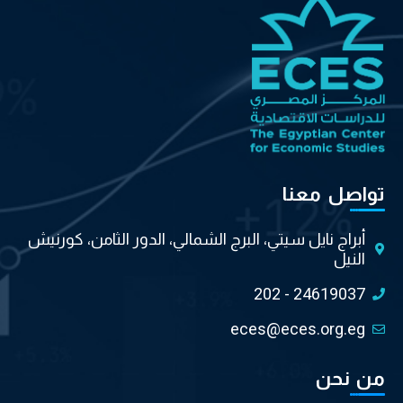
تواصل معنا
أبراج نايل سيتي، البرج الشمالي، الدور الثامن، كورنيش
النيل
202 - 24619037
eces@eces.org.eg
من نحن