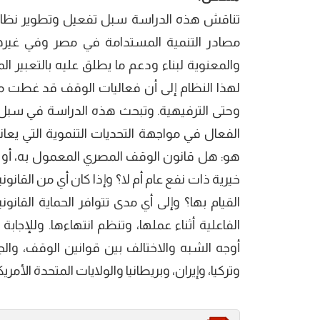
تناقش ھذه الدراسة سبل تفعيل وتطوير نظا
مصادر التنمية المستدامة في مصر وفي غيرھا 
والمعنوية لبناء ودعم ما يطلق عليه بالتعبير ا
لھذا النظام إلى أن فعاليات الوقف قد غطت مخت
وحتى الترفيھية. وتبحث ھذه الدراسة في سبل
الفعال في مواجھة التحديات التنموية التي يعان
ھو: ھل قانون الوقف المصري المعمول به، أو 
خيرية ذات نفع عام أم لا؟ وإذا كان أي من القا
القيام بھا؟ وإلى أي مدى تتوافر الحماية القان
الفاعلية أثناء عملھا، وتنظم انتھاءھا. وللإجا
أوجه الشبه والاختالف بين قوانين الوقف، وا
وتركيا، وإيران، وبريطانيا والولايات المتحدة الأمريك