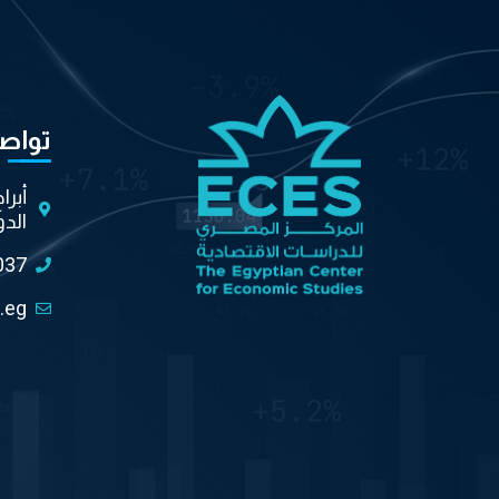
تواص
أبرا
الدو
037
.eg