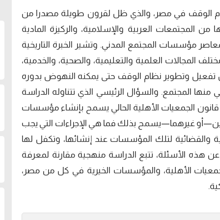
م الوقف في مصر، والذي ظل لقرون طويلة مصدرا من
من المجتمعات العربية والإسلامية، والركيزة المادية
لمعاصر مؤسسات المجتمع المدني. وتشير الخبرة التاريخية
لف المجالات العلمية والتعليمية، والصحية، والخدمية،
 تفعيل وتطوير نظام الوقف حتى يمكنه النھوض بدوره
ي منھا المجتمع. والسؤال الرئيسي الذي تتناوله الدراسة
قانون الجمعيات الأھلية الحالي يسمح بإنشاء مؤسسات
نونين—أو غيرھما—يسمح بذلك فما ھي الإجراءات التي يجب
ونية والقضائية لتلك المؤسسات عند إنشائھا، وتكفل لھا
بة عن ھذه الأسئلة، تتبع الدراسة منھجية مقارنة لمعرفة
لجمعيات الأھلية، والمؤسسات الخيرية في كل من مصر،
ية.