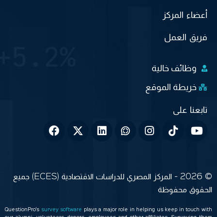
أعضاء المركز
فريق العمل
وظائف خالية
خريطة الموقع
© 2026 - المركز المصري للدراسات الاقتصادية (ECES) جميع
الحقوق محفوظة
QuestionPro’s
survey software
plays a major role in helping us keep in touch with