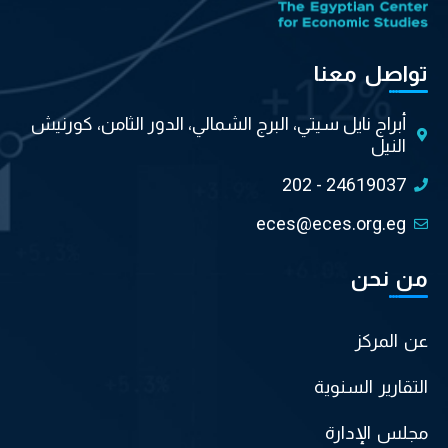
تواصل معنا
أبراج نايل سيتي، البرج الشمالي، الدور الثامن، كورنيش
النيل
202 - 24619037
eces@eces.org.eg
من نحن
عن المركز
التقارير السنوية
مجلس الإدارة