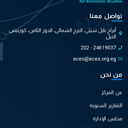
تواصل معنا
أبراج نايل سيتي، البرج الشمالي، الدور الثامن، كورنيش
النيل
202 - 24619037
eces@eces.org.eg
من نحن
عن المركز
التقارير السنوية
مجلس الإدارة