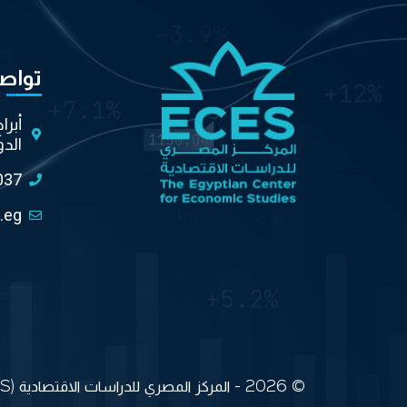
تواص
أبرا
الدو
037
.eg
© 2026 - المركز المصري للدراسات الاقتصادية (ECES) جميع الحقوق محفوظة