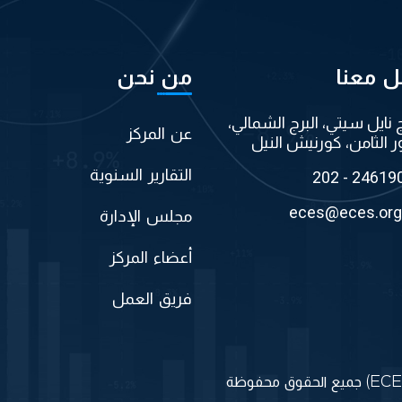
ل معنا
من نحن
ج نايل سيتي، البرج الشمالي،
عن المركز
ر الثامن، كورنيش النيل
التقارير السنوية
202 - 24619
eces@eces.org
مجلس الإدارة
أعضاء المركز
فريق العمل