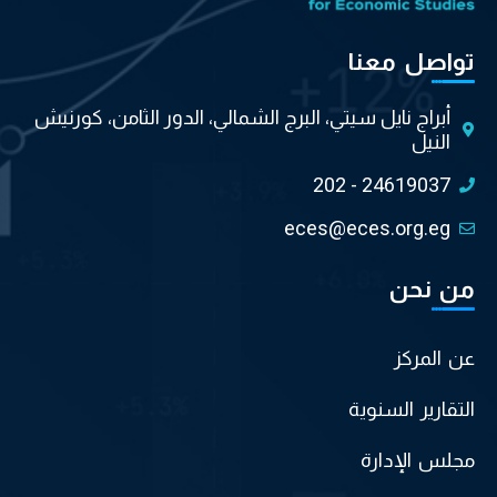
تواصل معنا
أبراج نايل سيتي، البرج الشمالي، الدور الثامن، كورنيش
النيل
202 - 24619037
eces@eces.org.eg
من نحن
عن المركز
التقارير السنوية
مجلس الإدارة