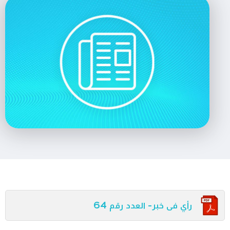
رأي فى خبر- العدد رقم 64