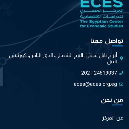
تواصل معنا
أبراج نايل سيتي، البرج الشمالي، الدور الثامن، كورنيش
النيل
202 - 24619037
eces@eces.org.eg
من نحن
عن المركز