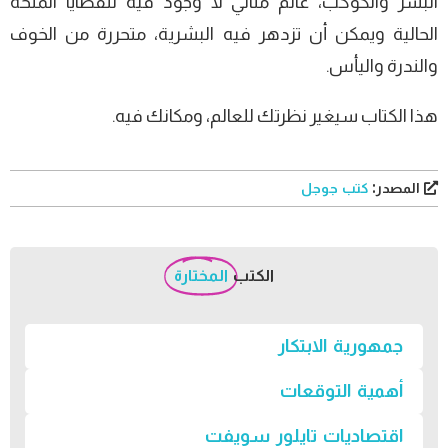
البشر والكوكب، عالم مثالي لا وجود فيه للقضايا المُلحة
الحالية ويمكن أن تزدهر فيه البشرية، متحررة من الخوف
والندرة واليأس.
هذا الكتاب سيغير نظرتك للعالم، ومكانك فيه.
المصدر:
كتب جوجل
الكتب
المختارة
جمهورية الابتكار
أهمية التوقعات
اقتصاديات تايلور سويفت