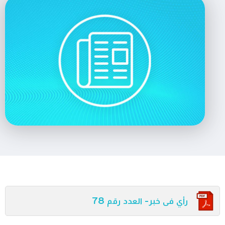
رأي فى خبر- العدد رقم 78