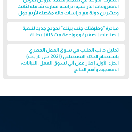
المصروفات الدراسية: دراسة مقارنة شاملة لثلاث
وعشرين دولة مع دراسات حالة مفصلة لأربع دول
مبادرة “وظيفتك جنب بيتك” نموذج جديد لتنمية
الصناعات الصغيرة ومواجهة مشكلة البطالة
تحليل جانب الطلب في سوق العمل المصري
باستخدام الذكاء الاصطناعي (2021 حتى تاريخه)
الجزء الأول: إطار عمل آني لسوق العمل: البيانات،
المنهجية، وأهم النتائج