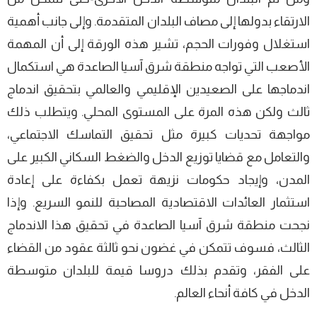
الارتقاء بدولھا إلى مصاف البلدان المتقدمة. وإلى جانب أھمية
استغلال وفورات الحجم، تشير ھذه الورقة إلى أن المھمة
الأصعب التي تواجه منطقة شرق آسيا الصاعدة ھي استكمال
اندماجھا على الصعيدين الإقليمي والعالمي بتحقيق اندماج
ثالث ولكن ھذه المرة على المستوى المحلي. ويتطلب ذلك
مواجھة تحديات كبيرة مثل تحقيق التماسك الاجتماعي،
والتعامل مع قضايا توزيع الدخل والضغط السكاني الكبير على
المدن، وإيجاد حكومات نزيھة تعمل بكفاءة على إعادة
استثمار العائدات الاقتصادية المصاحبة للنمو السريع. وإذا
نجحت منطقة شرق آسيا الصاعدة في تحقيق ھذا الاندماج
الثالث، فسوف تتمكن في غضون نحو ثالثة عقود من القضاء
على الفقر، وتقدم بذلك دروسا قيمة للبلدان متوسطة
الدخل في كافة أنحاء العالم.