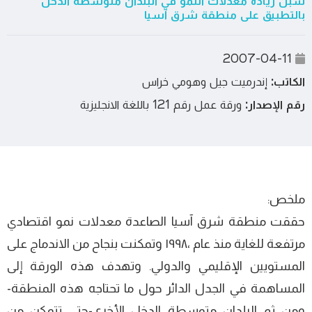
سبل زيادة معدلات النمو في البلدان متوسطة الدخل
بالتطبيق على منطقة شرق آسيا
2007-04-11
الكاتب:
إندرميت جيل وهومي خراس
رقم الإصدار:
ورقة عمل رقم 121 باللغة الانجليزية
ملخص:
حققت منطقة شرق آسيا الصاعدة معدلات نمو اقتصادي
مرتفعة للغاية منذ عام ،١٩٩٨ وتمكنت بنجاح من الاندماج على
المستويين الإقليمي والدولي. وتھدف ھذه الورقة إلى
المساھمة في الجدل الدائر حول ما تحتاجه ھذه المنطقة-
ومن ثم البلدان متوسطة الدخل الأخرى-حتى تتمكن من