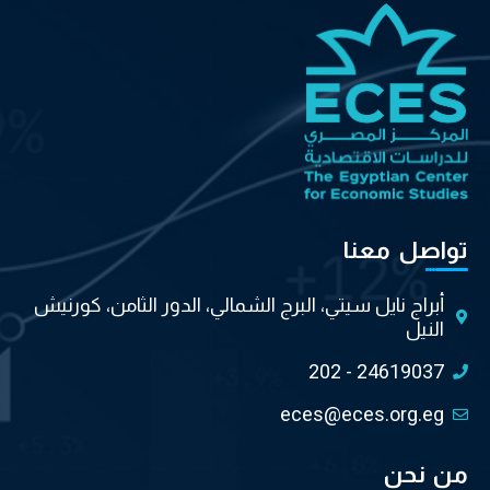
تواصل معنا
أبراج نايل سيتي، البرج الشمالي، الدور الثامن، كورنيش
النيل
202 - 24619037
eces@eces.org.eg
من نحن