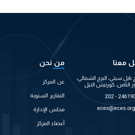
ل معنا
من نحن
ج نايل سيتي، البرج الشمالي،
عن المركز
ر الثامن، كورنيش النيل
التقارير السنوية
202 - 24619
eces@eces.org
مجلس الإدارة
أعضاء المركز