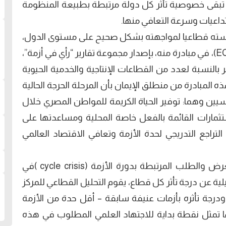
لحديث، تبقى خصوصية تأثر كل دولة مرتبطة بطبيعة المنظومة
داعيات وسرعة التعافي منها.
سته قطاعيا لمواجهته بشكل صحيح على مستوى الدول،
يقوم المركز المصري للدراسات الاقتصادية (ECES)، في مبادرة منه، بإصدار مجموعة تقارير “رأي في أزمة”،
بالنسبة لعدد من القطاعات الإنتاجية والخدمية الحيوية
ه المبادرة من منطلق الإيمان بأن المرحلة الحرجة الحالية
ين وهما: توفير الحياة الكريمة للمواطن المصري خلال
تثمارات القائمة بالفعل خاصة المحلية ومساعدتها على
لتراجع التدريجي لحدة الأزمة وتعافي الاقتصاد العالمي
وتقوم منهجية التقارير على تحليل صدمات العرض والطلب المرتبطة بدورة الأزمة (cycle crisis )في
لية عن درجة تأثر كل قطاع، يقوم التحليل القطاعي للمركز
درجة تأثره بأزمات عنيفة سابقة – أقل حدة من الأزمة
نها تمثل نقطة بداية للاجتهاد العلمي المطلوب في هذه