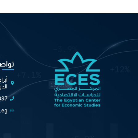
تواص
أبرا
الدو
037
.eg