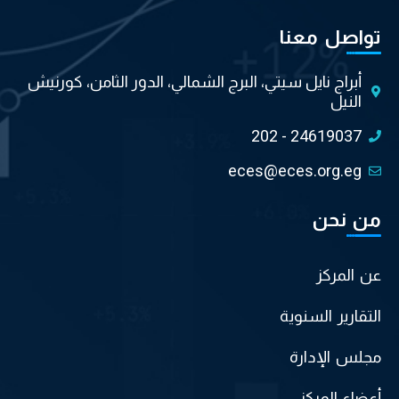
تواصل معنا
أبراج نايل سيتي، البرج الشمالي، الدور الثامن، كورنيش
النيل
202 - 24619037
eces@eces.org.eg
من نحن
عن المركز
التقارير السنوية
مجلس الإدارة
أعضاء المركز