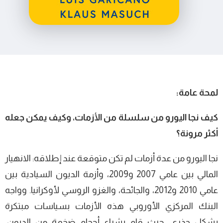
لمحة عامة:
كيف نجا اليورو من سلسلة من الأزمات، وكيف يمكن جعله
أكثر مرونة؟
نجا اليورو من عدة أزمات لم تكن متوقعة عند إطلاقه: الانهيار
المالي بين عامي 2007 و2009، وأزمة الديون السيادية بين
عامي 2010 و2012، والجائحة، والغزو الروسي لأوكرانيا. وواجه
البنك المركزي الأوروبي هذه الأزمات بسياسات مبتكرة
بشكل جذري، حيث قام بشراء أحجام ضخمة من الديون،