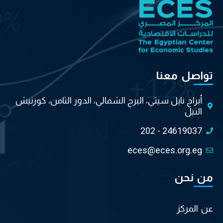
تواصل معنا
أبراج نايل سيتي، البرج الشمالي، الدور الثامن، كورنيش
النيل
202 - 24619037
eces@eces.org.eg
من نحن
عن المركز