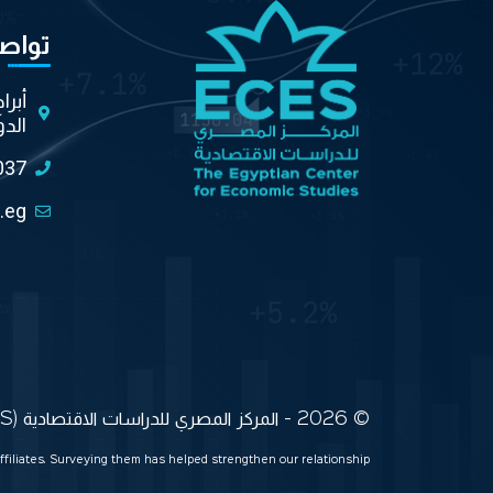
تواص
أبرا
الدو
037
.eg
© 2026 - المركز المصري للدراسات الاقتصادية (ECES) جميع الحقوق محفوظة
ffiliates. Surveying them has helped strengthen our relationship.