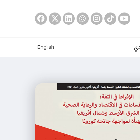
دي
English