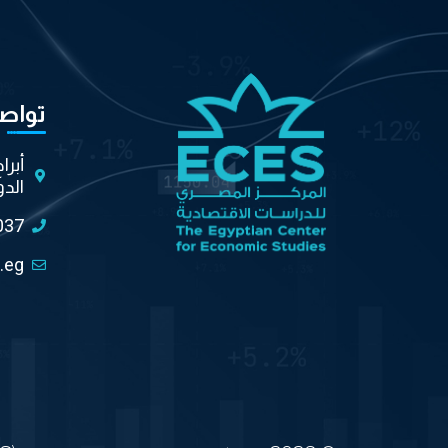
تواص
أبرا
الدو
037
.eg