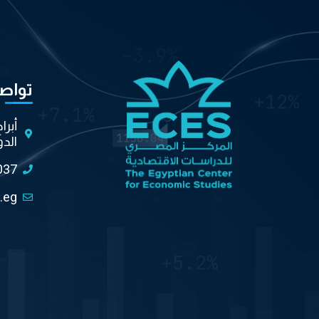
تواص
أبرا
الدو
037
.eg