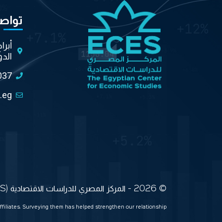
تواص
أبرا
الدو
037
.eg
© 2026 - المركز المصري للدراسات الاقتصادية (ECES) جميع الحقوق محفوظة
ffiliates. Surveying them has helped strengthen our relationship.