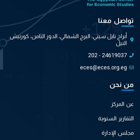
تواصل معنا
أبراج نايل سيتي، البرج الشمالي، الدور الثامن، كورنيش
النيل
202 - 24619037
eces@eces.org.eg
من نحن
عن المركز
التقارير السنوية
مجلس الإدارة