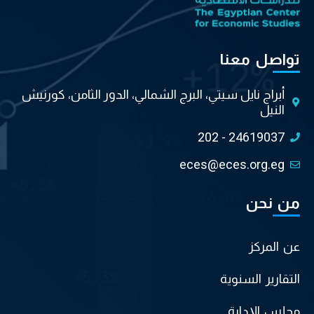
تواصل معنا
أبراج نايل سيتي، البرج الشمالي، الدور الثامن، كورنيش
النيل
202 - 24619037
eces@eces.org.eg
من نحن
عن المركز
التقارير السنوية
مجلس الإدارة