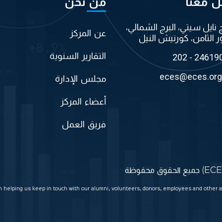
ل معنا
من نحن
ج نايل سيتي، البرج الشمالي،
عن المركز
ر الثامن، كورنيش النيل
التقارير السنوية
202 - 24619
eces@eces.org
مجلس الإدارة
أعضاء المركز
فريق العمل
in helping us keep in touch with our alumni, volunteers, donors, employees and other a