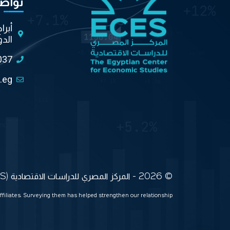
تواص
أبرا
الدو
037
.eg
© 2026 - المركز المصري للدراسات الاقتصادية (ECES) جميع الحقوق محفوظة
ffiliates. Surveying them has helped strengthen our relationship.