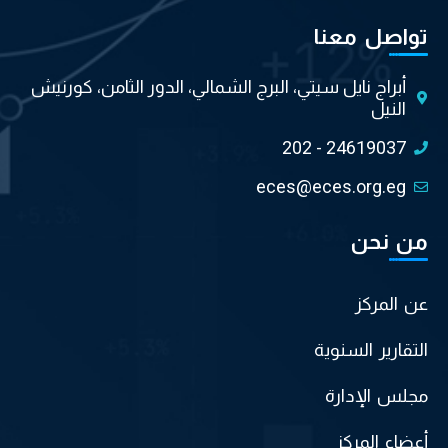
تواصل معنا
أبراج نايل سيتي، البرج الشمالي، الدور الثامن، كورنيش
النيل
202 - 24619037
eces@eces.org.eg
من نحن
عن المركز
التقارير السنوية
مجلس الإدارة
أعضاء المركز