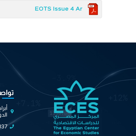
EOTS Issue 4 Ar
تواص
أبرا
الدو
037