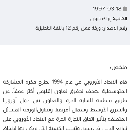
1997-03-18
الكاتب:
إيزاك ديوان
رقم الإصدار:
ورقة عمل رقم 12 باللغة الانجليزية
ﻣﻠﺨﺺ:
ﻗﺎم ﺍﻻﺗﺤﺎد ﺍﻷوروﺑﻲ ﻓﻲ ﻋﺎم 1994 بطرح فكرة ﺍﻟﻤﺸﺎركة
ﺍﻟﻤﺘﻮﺳﻄﻴﺔ ﺑﻬﺪف ﺗﺤﻘﻴق ﺗﻌﺎون ﺇﻗﻠﻴﻤﻲ ﺃﻛﺜﺮ ﻋﻤﻘﺎً، ﻋﻦ
طرﻳﻖ ﻣﻨﻄﻘﺔ ﻟﻠﺘﺠﺎرة الحرة وﺍﻟﺘﻌﺎون ﺑﻴﻦ دول أورورﺑﺎ
وﺍﻟﺸﺮق ﺍﻷوﺳﻂ وﺷﻤﺎل ﺃﻓﺮﻳﻘﻴﺎ. وﺗﺘﻨﺎولﺍﻟﻮرﻗﺔ ﺍﻟﻤﺴﺎﺋﻞ
ﺍﻟﻤﺘﻌﻠﻘﺔ ﺑﺘﺄﺛﻴﺮ ﺍﺗﻔﺎق ﺍﻟﺘﺠﺎرة ﺍﻟﺤﺮة ﻣﻊ ﺍﻻﺗﺤﺎد ﺍﻷوروﺑﻲ ﻋﻠﻰ
ﺗﻮزﻳﻊ ﺍﻟﺪﺧﻞ ﻓﻲ ﻣﺼﺮ، وﺗﺒﺤﺚ ﺍﻟﻜﻴﻔﻴﺔ ﺍﻟﺘﻲ ﻳﻤﻜﻦ ﺑﻬﺎ ﻹﻧﻔﺎق