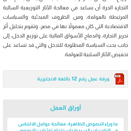
ﺍﻟﺘﺠﺎرﺓ ﺍﻟﺤﺮة أن ﻳﺴﺎﻋﺪ ﻓﻲ ﻣﻌﺎﻟﺠﺔ ﺍﻵﺛﺎر ﺍﻟﺘﻮزﻳﻌﻴﺔ ﺍﻟﺴﺎﻟﺒﺔ
ﺍﻟﻤﺮﺗﺒﻄﺔ ﺑﺎﻟﻌﻮﻟﻤة، وﻣﻦ ﺍﻟﻈﺮوف ﺍﻟﻤﺒﺪﺋﻴﺔ وﺍﻟﺴﻴﺎﺳﺎت
ﺍﻻﻗﺘﺼﺎدﻳﺔ اﻟﺘﻲ ﻛﺎن ﻣﻌﻤﻮﻻً ﺑﻬﺎ ﻓﻲ ﻣﺼﺮ، وﺗﻘﻮم ﺑﺘﺤﻠﻴﻞ ﺃﺛﺮ
ﺗﺤﺮﻳﺮ ﺍﻟﺘﺠﺎرة، وﺍﻧﺪﻣﺎج ﺍﻷﺳﻮﺍق ﺍﻟﻤﺎﻟﻴﺔ ﻋﻠﻰ توزﻳﻊ اﻟﺪﺧﻞ، ﺇﻟﻰ
ﺟﺎﻧﺐ ﺑﺤﺚ ﺍﻟﺴﻴﺎﺳﺔ ﺍﻟﻤﻄﻠﻮﺑﺔ ﻟﻠﺘﺪﺧﻞ واﻟﺘﻲ ﻗﺪ ﺗﺴﺎﻋﺪ ﻋﻠﻰ
ﺗﺨﻔﻴﺾ ﺍﻵﺛﺎر ﺍﻟﺴﻠﺒﻴﺔ ﻟﻠﻌﻮﻟﻤﺔ.
ورقة عمل رقم 12 باللغة الانجليزية
أوراق العمل
ما وراء النصوص الظاهرة: معالجة عوامل الالتباس
في التقديرات السببية باستخدام تمثيلات النصوص