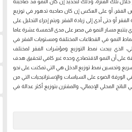
خلال تلك الفترة، وذلك لتحديد إن كان النمو قد صاحبته
اض الفقر، أو على العكس إن كان صاحبه تدھور في توزيع
فقر أو حتى أدى إلى زيادة الفقر .ويتم إجراء التحليل على
لذي يتتبع مسار النمو في مصر على مدى الخمسة عشرة عاما
 أنماط النمو في القطاعات المختلفة ومستويات الفقر في
لي، الذي يبحث نمط التوزيع ومؤشرات الفقر لمختلف
قة على أن النمو الاقتصادي وحده غير كافي لتحقيق ھدف
السريع وتحسين نمط توزيع الدخل ھي التي تمكنت على نحو
ي الورقة الضوء على السياسات والإستراتيجيات التي من
الناتج المحلي الإجمالي، والمقترن بتوزيع أكثر عدالة في