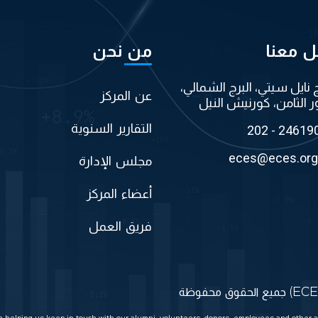
ل معنا
من نحن
ج نايل سيتي، البرج الشمالي،
عن المركز
ر الثامن، كورنيش النيل
التقارير السنوية
202 - 24619
eces@eces.org
مجلس الإدارة
أعضاء المركز
فريق العمل