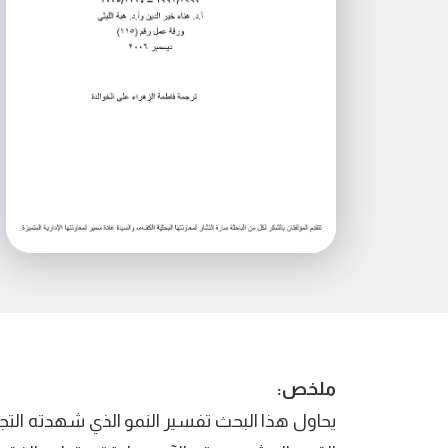
ملخص:
يحاول ھذا البحث تفسير النمو الذي شھدته التجر