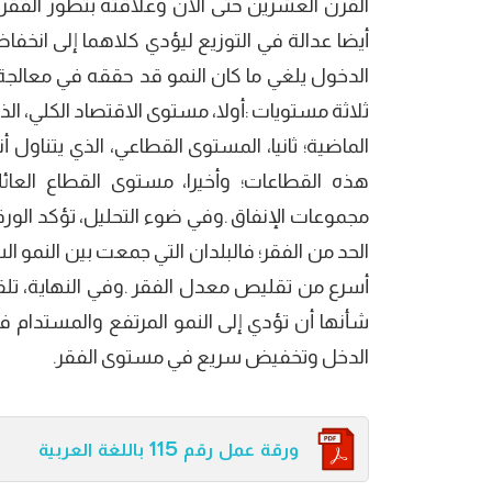
القرن العشرين حتى الآن وعلاقته بتطور الفقر 
أيضا عدالة في التوزيع ليؤدي كلاھما إلى انخف
الدخول يلغي ما كان النمو قد حققه في معالجة ال
ثلاثة مستويات :أولا، مستوى الاقتصاد الكلي، ا
الماضية؛ ثانيا، المستوى القطاعي، الذي يتناول
ھذه القطاعات؛ وأخيرا، مستوى القطاع العائ
مجموعات الإنفاق .وفي ضوء التحليل، تؤكد الور
الحد من الفقر؛ فالبلدان التي جمعت بين النمو 
أسرع من تقليص معدل الفقر .وفي النھاية، تلق
شأنھا أن تؤدي إلى النمو المرتفع والمستدام في 
الدخل وتخفيض سريع في مستوى الفقر.
ورقة عمل رقم 115 باللغة العربية