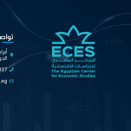
تواص
أبرا
الدو
037
.eg