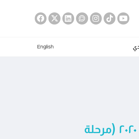
دي
English
العدد ٥٧ أكتوبر – ديسمبر ٢٠٢٠ (مرحلة