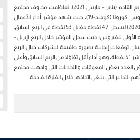
يلخص توقعات هذه الشركات لأدائها خلال الربع القادم (يناير – مارس 2021). تعاظمت مخاوف مجتمع
الأعمال مع بداية ظهور الموجة الثانية من فيروس كورونا (كوفيد-19)، حيث شهد مؤشر أداء الأعمال
تراجعا خلال الربع محل الدراسة (أكتوبر–ديسمبر 2020) ليسجل 47 نقطة مقابل 53 نقطة في الربع السابق،
ة الأولى للفيروس؛ حيث سجل المؤشر خلال الربع (إبريل–
ائج الاستبيان توقعات إيجابية بصورة طفيفة للشركات حيال الربع
القادم (يناير–مارس 2021)؛ حيث بلغت قيمة المؤشر 51 نقطة، وهو أداء أقل تفاؤلا من الربع السابق وأعلى
رض العدد بعض المعوقات والتحديات التي واجهت مجتمع
التدابير التي ينبغي اتخاذها خلال الفترة القادمة.