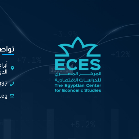
تواص
أبرا
الدو
037
.eg