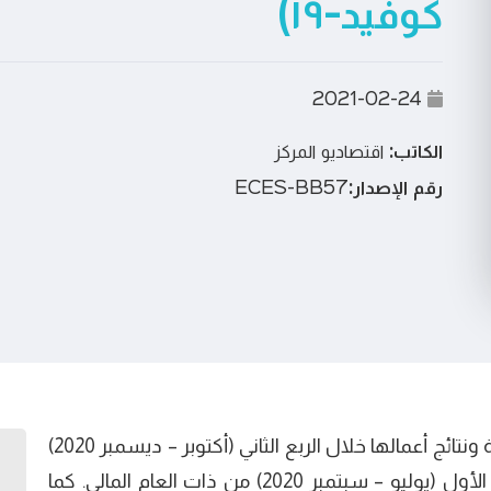
كوفيد-١٩)
2021-02-24
الكاتب:
اقتصاديو المركز
رقم الإصدار:
ECES-BB57
يستعرض هذا العدد تقييما لأداء شركات العينة ونتائج أعمالها خلال الربع الثاني (أكتوبر – ديسمبر 2020)
من العام المالي 2020/ 2021 مع مقارنته بالربع الأول (يوليو – سبتمبر 2020) من ذات العام المالي. كما