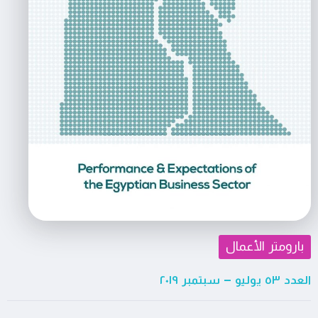
بارومتر الأعمال
العدد ٥٣ يوليو – سبتمبر ٢٠١٩