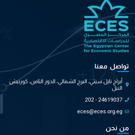
تواصل معنا
أبراج نايل سيتي، البرج الشمالي، الدور الثامن، كورنيش
النيل
202 - 24619037
eces@eces.org.eg
من نحن