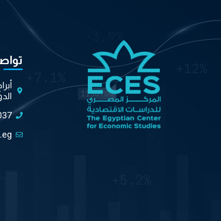
تواص
أبرا
الدو
037
.eg