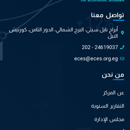
تواصل معنا
أبراج نايل سيتي، البرج الشمالي، الدور الثامن، كورنيش
النيل
202 - 24619037
eces@eces.org.eg
من نحن
عن المركز
التقارير السنوية
مجلس الإدارة