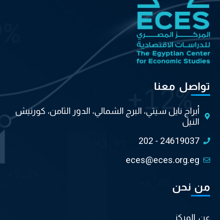
تواصل معنا
أبراج نايل سيتي، البرج الشمالي، الدور الثامن، كورنيش
النيل
202 - 24619037
eces@eces.org.eg
من نحن
عن المركز