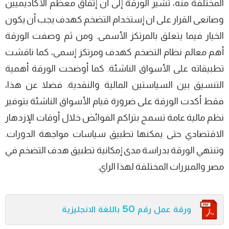
المختلفة منه، تشير الورقة إلى أن إتفاق معظم الأكاديميين
وصانعى القرار على ان إستخدام التضخم كهدف يجب أن يكون
الخيار فيما يتعلق بالمرتكز الأسمى. ومن ثم وصفت الورقة
أهم معالم نظام التضخم كهدف ومرتكز إسمى، كما ناقشت
تطبيقاته على الأسواق الناشئة. كما أوضحت الورقة أهمية
التنسيق بين السياستين المالية والنقدية. فضلا عن هذا،
فقط أكدت الورقة على ضرورة قيام الأسواق الناشئة بتوفير
نظم مالية عامة تسمح بتراكم الفوائض خلال أوقات الإزدهار
الاقتصادي حتى يمكنها تطبيق سياسات مواجهة الدورات.
وتنتهي الورقة بدراسة مدى إمكانية تطبيق هدف التضخم في
مصر والمبررات المختلفة لهذا الراي.
ورقة عمل رقم 50 باللغة الانجليزية