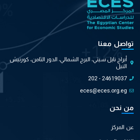
تواصل معنا
أبراج نايل سيتي، البرج الشمالي، الدور الثامن، كورنيش
النيل
202 - 24619037
eces@eces.org.eg
من نحن
عن المركز