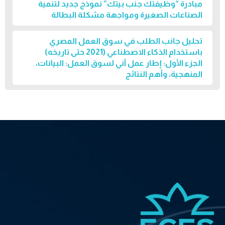
مبادرة “وظيفتك جنب بيتك” نموذج جديد لتنمية
الصناعات الصغيرة ومواجهة مشكلة البطالة
تحليل جانب الطلب في سوق العمل المصري
باستخدام الذكاء الاصطناعي (2021 حتى تاريخه)
الجزء الأول: إطار عمل آني لسوق العمل: البيانات،
المنهجية، وأهم النتائج