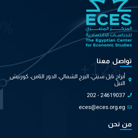
تواصل معنا
أبراج نايل سيتي، البرج الشمالي، الدور الثامن، كورنيش
النيل
202 - 24619037
eces@eces.org.eg
من نحن