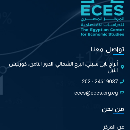
تواصل معنا
أبراج نايل سيتي، البرج الشمالي، الدور الثامن، كورنيش
النيل
202 - 24619037
eces@eces.org.eg
من نحن
عن المركز